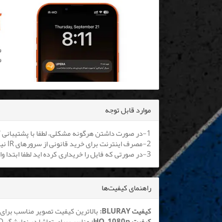
موارد قابل توجه
1-در صورت داشتن هرگونه مشکلی، لطفا با پشتیبانی آنلاین یا
2-مصرف اینترنت برای خرید قانونی از سرورهای IR نیم بها می باشد. کلیه اپراتورها موظف به اعمال هستند.
3-در صورتی که فایل را خریداری کرده اید لطفا ابتدا وارد سایت شوید تا بتوانید فایل را دانلود نمایید
راهنمای کیفیت‌ها
کیفیت BLURAY:
بالاترین کیفیت تصویر مناسب برای 
کیفیت HQ_1080p:
مناسب برای تماشا در نمایشگر LCD