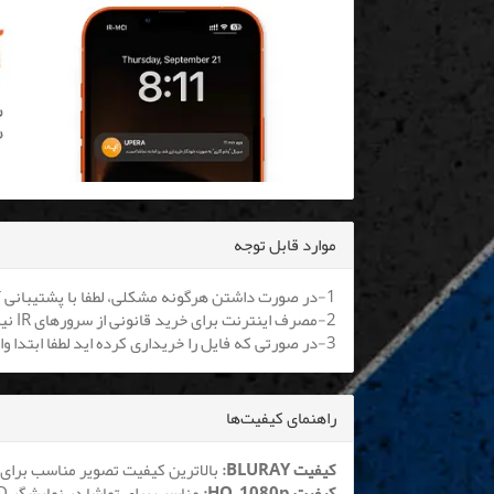
موارد قابل توجه
1-در صورت داشتن هرگونه مشکلی، لطفا با پشتیبانی آنلاین یا
2-مصرف اینترنت برای خرید قانونی از سرورهای IR نیم بها می باشد. کلیه اپراتورها موظف به اعمال هستند.
3-در صورتی که فایل را خریداری کرده اید لطفا ابتدا وارد سایت شوید تا بتوانید فایل را دانلود نمایید
راهنمای کیفیت‌ها
کیفیت BLURAY:
بالاترین کیفیت تصویر مناسب برای 
کیفیت HQ_1080p:
مناسب برای تماشا در نمایشگر LCD