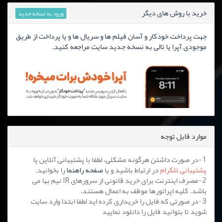
خرید با روش های دیگر
ورود به نسخه جدید
جهت پرداخت خودکار و آسان فیلم ها و سریال ها و یا پرداخت از طریق
موجودی آپرا یا تالی به نسخه جدید سایت مراجعه کنید.
موارد قابل توجه
1-در صورت داشتن هرگونه مشکلی، لطفا با پشتیبانی آنلاین یا
پشتیبانی تلگرام
در ارتباط باشید و یا
صفحه راهنما
را بخوانید.
2-مصرف اینترنت برای خرید قانونی از سرورهای IR نیم بها می
باشد. کلیه اپراتورها موظف به اعمال هستند.
3-در صورتی که فایل را خریداری کرده اید لطفا ابتدا وارد سایت
شوید تا بتوانید فایل را دانلود نمایید