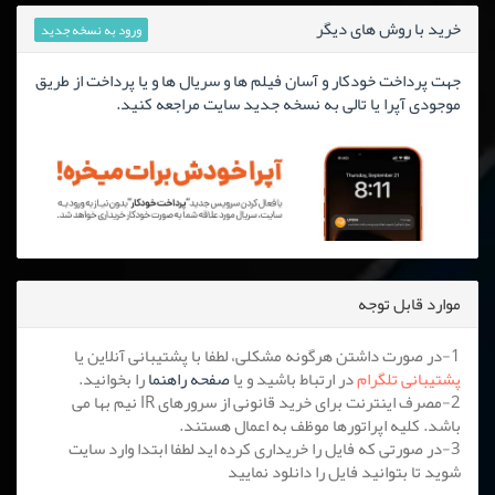
خرید با روش های دیگر
ورود به نسخه جدید
جهت پرداخت خودکار و آسان فیلم ها و سریال ها و یا پرداخت از طریق
موجودی آپرا یا تالی به نسخه جدید سایت مراجعه کنید.
موارد قابل توجه
1-در صورت داشتن هرگونه مشکلی، لطفا با پشتیبانی آنلاین یا
پشتیبانی تلگرام
در ارتباط باشید و یا
صفحه راهنما
را بخوانید.
2-مصرف اینترنت برای خرید قانونی از سرورهای IR نیم بها می
باشد. کلیه اپراتورها موظف به اعمال هستند.
3-در صورتی که فایل را خریداری کرده اید لطفا ابتدا وارد سایت
شوید تا بتوانید فایل را دانلود نمایید