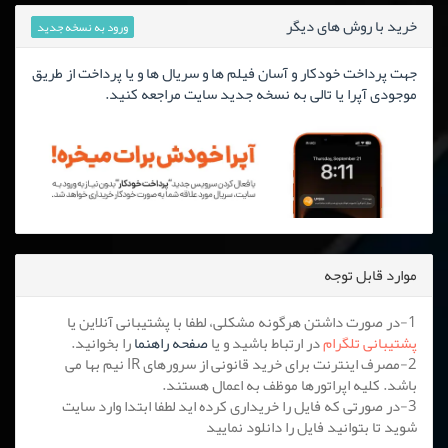
خرید با روش های دیگر
ورود به نسخه جدید
جهت پرداخت خودکار و آسان فیلم ها و سریال ها و یا پرداخت از طریق
موجودی آپرا یا تالی به نسخه جدید سایت مراجعه کنید.
موارد قابل توجه
1-در صورت داشتن هرگونه مشکلی، لطفا با پشتیبانی آنلاین یا
پشتیبانی تلگرام
در ارتباط باشید و یا
صفحه راهنما
را بخوانید.
2-مصرف اینترنت برای خرید قانونی از سرورهای IR نیم بها می
باشد. کلیه اپراتورها موظف به اعمال هستند.
3-در صورتی که فایل را خریداری کرده اید لطفا ابتدا وارد سایت
شوید تا بتوانید فایل را دانلود نمایید