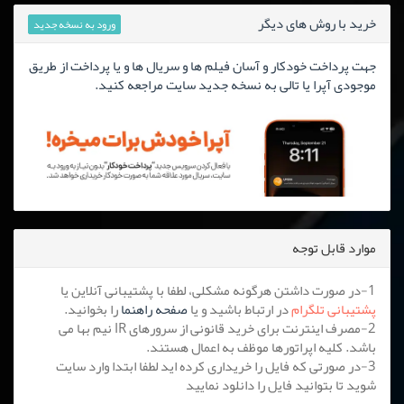
خرید با روش های دیگر
ورود به نسخه جدید
جهت پرداخت خودکار و آسان فیلم ها و سریال ها و یا پرداخت از طریق
موجودی آپرا یا تالی به نسخه جدید سایت مراجعه کنید.
موارد قابل توجه
1-در صورت داشتن هرگونه مشکلی، لطفا با پشتیبانی آنلاین یا
پشتیبانی تلگرام
در ارتباط باشید و یا
صفحه راهنما
را بخوانید.
2-مصرف اینترنت برای خرید قانونی از سرورهای IR نیم بها می
باشد. کلیه اپراتورها موظف به اعمال هستند.
3-در صورتی که فایل را خریداری کرده اید لطفا ابتدا وارد سایت
شوید تا بتوانید فایل را دانلود نمایید