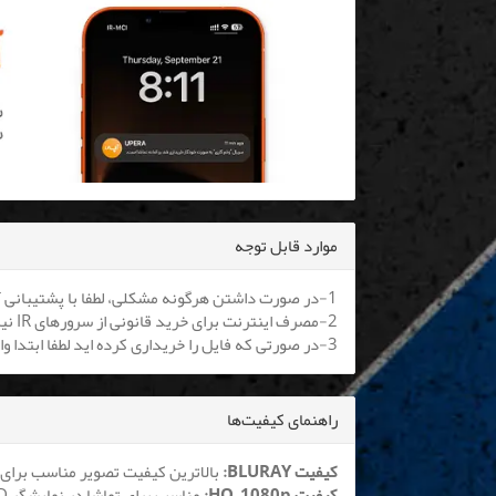
موارد قابل توجه
1-در صورت داشتن هرگونه مشکلی، لطفا با پشتیبانی آنلاین یا
2-مصرف اینترنت برای خرید قانونی از سرورهای IR نیم بها می باشد. کلیه اپراتورها موظف به اعمال هستند.
3-در صورتی که فایل را خریداری کرده اید لطفا ابتدا وارد سایت شوید تا بتوانید فایل را دانلود نمایید
راهنمای کیفیت‌ها
کیفیت BLURAY:
بالاترین کیفیت تصویر مناسب برای 
کیفیت HQ_1080p:
مناسب برای تماشا در نمایشگر LCD