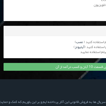
تلویزیون
نصب
)
آیتیونز
)
 کسب درآمد از آن
ال ها به فروش قانونی این آثار پرداخته ایم و بر این باوریم که کمک و حمایت ش