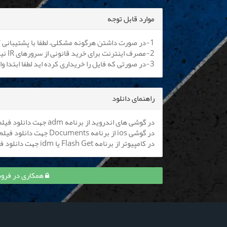
موارد قابل توجه
1-در صورت داشتن هرگونه مشکلی، لطفا با پشتیبانی آنلاین یا
2-مصرف اینترنت برای خرید قانونی از سرورهای IR نیم بها می باشد. کلیه اپراتورها موظف به اعمال هستند.
3-در صورتی که فایل را خریداری کرده اید لطفا ابتدا وارد سایت شوید تا بتوانید فایل را دانلود نمایید
راهنمای دانلود
در گوشی های اندروید از برنامه adm جهت دانلود فیلم استفاده کنید (
در گوشی ios از برنامه Documents جهت دانلود فیلم استفاده کنید (
در کامپیوتر از برنامه Flash Get یا idm جهت دانلود فیلم استفاده نمایید
همکاری در فروش قسمت 3 آبان 