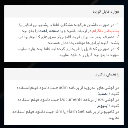
موارد قابل توجه
1-در صورت داشتن هرگونه مشکلی، لطفا با پشتیبانی آنلاین یا
پشتیبانی تلگرام
در ارتباط باشید و یا
صفحه راهنما
را بخوانید.
2-مصرف اینترنت برای خرید قانونی از سرورهای IR نیم بها می
باشد. کلیه اپراتورها موظف به اعمال هستند.
3-در صورتی که فایل را خریداری کرده اید لطفا ابتدا وارد سایت
شوید تا بتوانید فایل را دانلود نمایید
راهنمای دانلود
در گوشی های اندروید از برنامه adm جهت دانلود فیلم استفاده
کنید (
نصب
)
در گوشی ios از برنامه Documents جهت دانلود فیلم استفاده
کنید (
آیتیونز
)
در کامپیوتر از برنامه Flash Get یا idm جهت دانلود فیلم استفاده
نمایید