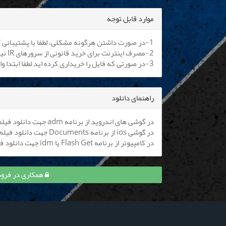
موارد قابل توجه
1-در صورت داشتن هرگونه مشکلی، لطفا با پشتیبانی آنلاین یا
2-مصرف اینترنت برای خرید قانونی از سرورهای IR نیم بها می باشد. کلیه اپراتورها موظف به اعمال هستند.
3-در صورتی که فایل را خریداری کرده اید لطفا ابتدا وارد سایت شوید تا بتوانید فایل را دانلود نمایید
راهنمای دانلود
در گوشی های اندروید از برنامه adm جهت دانلود فیلم استفاده کنید (
در گوشی ios از برنامه Documents جهت دانلود فیلم استفاده کنید (
در کامپیوتر از برنامه Flash Get یا idm جهت دانلود فیلم استفاده نمایید
همکاری در فروش قسمت 5 آبان 