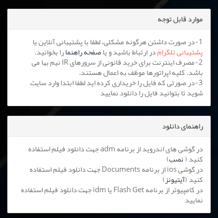
موارد قابل توجه
1-در صورت داشتن هرگونه مشکلی، لطفا با پشتیبانی آنلاین یا
پشتیبانی تلگرام
در ارتباط باشید و یا
صفحه راهنما
را بخوانید.
2-مصرف اینترنت برای خرید قانونی از سرورهای IR نیم بها می
باشد. کلیه اپراتورها موظف به اعمال هستند.
3-در صورتی که فایل را خریداری کرده اید لطفا ابتدا وارد سایت
شوید تا بتوانید فایل را دانلود نمایید
راهنمای دانلود
در گوشی های اندروید از برنامه adm جهت دانلود فیلم استفاده
کنید (
نصب
)
در گوشی ios از برنامه Documents جهت دانلود فیلم استفاده
کنید (
آیتیونز
)
در کامپیوتر از برنامه Flash Get یا idm جهت دانلود فیلم استفاده
نمایید