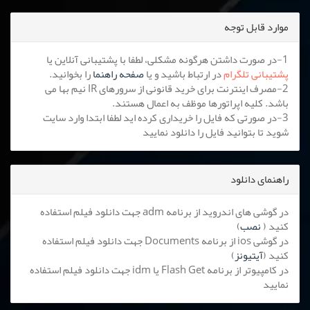
موارد قابل توجه
1-در صورت داشتن هرگونه مشکلی، لطفا با پشتیبانی آنلاین یا
پشتیبانی تلگرام
در ارتباط باشید و یا
صفحه راهنما
را بخوانید.
2-مصرف اینترنت برای خرید قانونی از سرورهای IR نیم بها می
باشد. کلیه اپراتورها موظف به اعمال هستند.
3-در صورتی که فایل را خریداری کرده اید لطفا ابتدا وارد سایت
شوید تا بتوانید فایل را دانلود نمایید
راهنمای دانلود
در گوشی های اندروید از برنامه adm جهت دانلود فیلم استفاده
کنید (
نصب
)
در گوشی ios از برنامه Documents جهت دانلود فیلم استفاده
کنید (
آیتیونز
)
در کامپیوتر از برنامه Flash Get یا idm جهت دانلود فیلم استفاده
نمایید