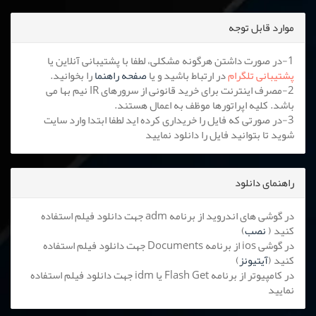
موارد قابل توجه
1-در صورت داشتن هرگونه مشکلی، لطفا با پشتیبانی آنلاین یا
پشتیبانی تلگرام
در ارتباط باشید و یا
صفحه راهنما
را بخوانید.
2-مصرف اینترنت برای خرید قانونی از سرورهای IR نیم بها می
باشد. کلیه اپراتورها موظف به اعمال هستند.
3-در صورتی که فایل را خریداری کرده اید لطفا ابتدا وارد سایت
شوید تا بتوانید فایل را دانلود نمایید
راهنمای دانلود
در گوشی های اندروید از برنامه adm جهت دانلود فیلم استفاده
کنید (
نصب
)
در گوشی ios از برنامه Documents جهت دانلود فیلم استفاده
کنید (
آیتیونز
)
در کامپیوتر از برنامه Flash Get یا idm جهت دانلود فیلم استفاده
نمایید