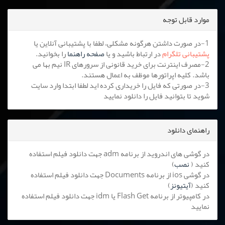
موارد قابل توجه
1-در صورت داشتن هرگونه مشکلی، لطفا با پشتیبانی آنلاین یا
پشتیبانی تلگرام
در ارتباط باشید و یا
صفحه راهنما
را بخوانید.
2-مصرف اینترنت برای خرید قانونی از سرورهای IR نیم بها می
باشد. کلیه اپراتورها موظف به اعمال هستند.
3-در صورتی که فایل را خریداری کرده اید لطفا ابتدا وارد سایت
شوید تا بتوانید فایل را دانلود نمایید
راهنمای دانلود
در گوشی های اندروید از برنامه adm جهت دانلود فیلم استفاده
کنید (
نصب
)
در گوشی ios از برنامه Documents جهت دانلود فیلم استفاده
کنید (
آیتیونز
)
در کامپیوتر از برنامه Flash Get یا idm جهت دانلود فیلم استفاده
نمایید