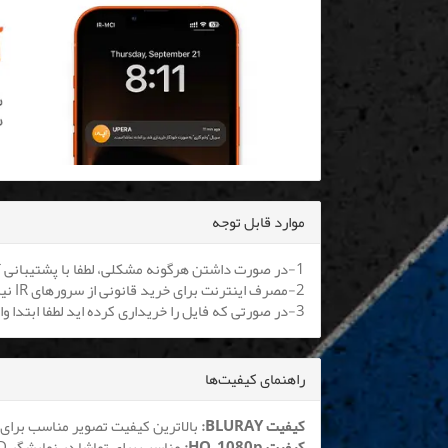
موارد قابل توجه
1-در صورت داشتن هرگونه مشکلی، لطفا با پشتیبانی آنلاین یا
2-مصرف اینترنت برای خرید قانونی از سرورهای IR نیم بها می باشد. کلیه اپراتورها موظف به اعمال هستند.
3-در صورتی که فایل را خریداری کرده اید لطفا ابتدا وارد سایت شوید تا بتوانید فایل را دانلود نمایید
راهنمای کیفیت‌ها
کیفیت BLURAY:
بالاترین کیفیت تصویر مناسب برای 
کیفیت HQ_1080p:
مناسب برای تماشا در نمایشگر LCD