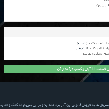
تلویزیون
نصب
)
آیتیونز
)
 کسب درآمد از آن
ال ها به فروش قانونی این آثار پرداخته ایم و بر این باوریم که کمک و حمایت ش