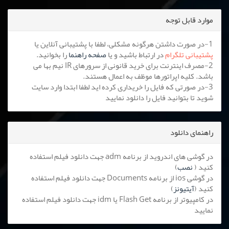
موارد قابل توجه
1-در صورت داشتن هرگونه مشکلی، لطفا با پشتیبانی آنلاین یا
پشتیبانی تلگرام
در ارتباط باشید و یا
صفحه راهنما
را بخوانید.
2-مصرف اینترنت برای خرید قانونی از سرورهای IR نیم بها می
باشد. کلیه اپراتورها موظف به اعمال هستند.
3-در صورتی که فایل را خریداری کرده اید لطفا ابتدا وارد سایت
شوید تا بتوانید فایل را دانلود نمایید
راهنمای دانلود
در گوشی های اندروید از برنامه adm جهت دانلود فیلم استفاده
کنید (
نصب
)
در گوشی ios از برنامه Documents جهت دانلود فیلم استفاده
کنید (
آیتیونز
)
در کامپیوتر از برنامه Flash Get یا idm جهت دانلود فیلم استفاده
نمایید